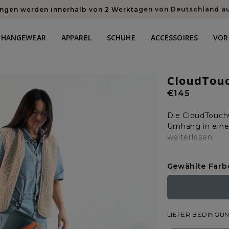
ungen werden innerhalb von 2 Werktagen von Deutschland a
CHANGEWEAR
APPAREL
SCHUHE
ACCESSOIRES
VOR
CloudTou
Normaler
€145
Preis
Die CloudTouch®
Umhang in einem 
weiterlesen
Gewählte Farb
LIEFER BEDINGU