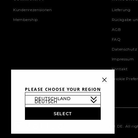
Kundenrezensionen
Lieferung
Membership
Rückgabe u
AGB
FAQ
Datenschutz
Impressum
Kontakt
Cookie Prefe
PLEASE CHOOSE YOUR REGION
SELECT
© 2026 VOITED DE. All righ