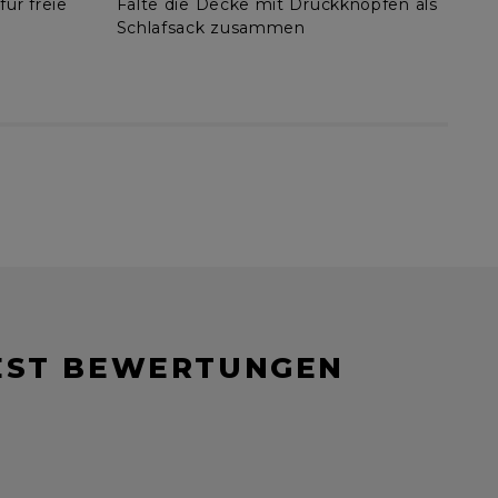
ür freie
Falte die Decke mit Druckknöpfen als
Läs
Schlafsack zusammen
Pil
Dop
REST BEWERTUNGEN