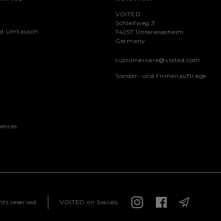
VOITED
Schleifweg 3
nd Umtausch
74257 Untereisesheim
Germany
customercare@voited.com
Sonder- und Firmenaufträge
rences
ts reserved
VOITED on Socials