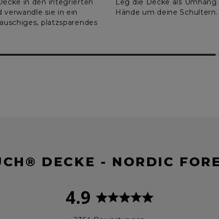
Decke in den integrierten
Leg die Decke als Umhang f
 verwandle sie in ein
Hände um deine Schultern.
lauschiges, platzsparendes
CH® DECKE - NORDIC FO
4.9