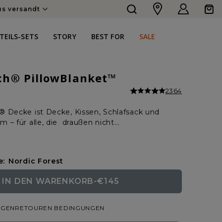
Einloggen
Warenko
us versandt
TEILS-SETS
STORY
BEST FOR
SALE
ch® PillowBlanket™
2364
 Decke ist Decke, Kissen, Schlafsack und
– für alle, die draußen nicht...
e:
Nordic Forest
IN DEN WARENKORB
-
€145
NORMALER
VERKAUFSPREIS
NGEN
RETOUREN BEDINGUNGEN
PREIS