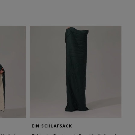
EIN SCHLAFSACK
VE
DO