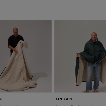
N
EIN CAPE