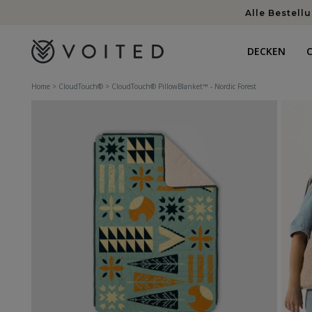
Inhalt
Alle Bestell
DECKEN
Home
>
CloudTouch®
>
CloudTouch® PillowBlanket™ - Nordic Forest