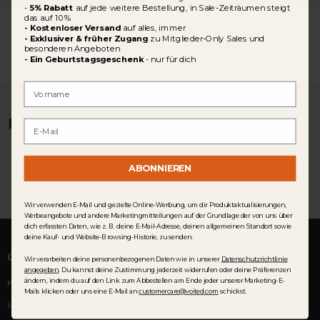
-
5% Rabatt
auf jede weitere Bestellung, in Sale-Zeiträumen steigt
das auf 10%
-
Kostenloser Versand
auf alles, immer
- Exklusiver & früher Zugang
zu Mitglieder-Only Sales und
besonderen Angeboten
- Ein Geburtstagsgeschenk
-
​
nur für dich
First Name
DAS KÖNNTE DIR AUCH GEFALLEN
Email
ABONNIEREN
Wir verwenden E-Mail und gezielte Online-Werbung, um dir Produktaktualisierungen,
Werbeangebote und andere Marketingmitteilungen auf der Grundlage der von uns über
dich erfassten Daten, wie z. B. deine E-Mail-Adresse, deinen allgemeinen Standort sowie
deine Kauf- und Website-Browsing-Historie, zu senden.
COMMUNITY
Wir verarbeiten deine personenbezogenen Daten wie in unserer
Datenschutzrichtlinie
angegeben
. Du kannst deine Zustimmung jederzeit widerrufen oder deine Präferenzen
ändern, indem du auf den Link zum Abbestellen am Ende jeder unserer Marketing-E-
Kundenrezensionen
Mails klicken oder uns eine E-Mail an
customercare@voited.com
schickst.
Membership