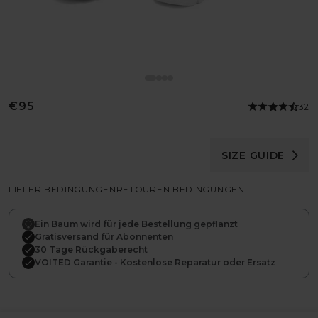
Normaler
€95
32
Preis
SIZE GUIDE
LIEFER BEDINGUNGEN
RETOUREN BEDINGUNGEN
Ein Baum wird für jede Bestellung gepflanzt
Gratisversand für Abonnenten
30 Tage Rückgaberecht
VOITED Garantie - Kostenlose Reparatur oder Ersatz