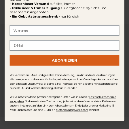
-
Kostenloser Versand
auf alles, immer
- Exklusiver & früher Zugang
zu Mitglieder-Only Sales und
besonderen Angeboten
- Ein Geburtstagsgeschenk
-
​
nur für dich
First Name
Email
VOITED RECYCLED RIPSTOP
OUTDOOR CAMPING BLANKET -
ABONNIEREN
MONADNOCK BEWERTUNGEN
Wir verwenden E-Mail und gezielte Online-Werbung, um dir Produktaktualisierungen,
4.9
Werbeangebote und andere Marketingmitteilungen auf der Grundlage der von uns über
dich erfassten Daten, wie z. B. deine E-Mail-Adresse, deinen allgemeinen Standort sowie
deine Kauf- und Website-Browsing-Historie, zu senden.
1299 Bewertungen
Wir verarbeiten deine personenbezogenen Daten wie in unserer
Datenschutzrichtlinie
angegeben
. Du kannst deine Zustimmung jederzeit widerrufen oder deine Präferenzen
ändern, indem du auf den Link zum Abbestellen am Ende jeder unserer Marketing-E-
Mails klicken oder uns eine E-Mail an
customercare@voited.com
schickst.