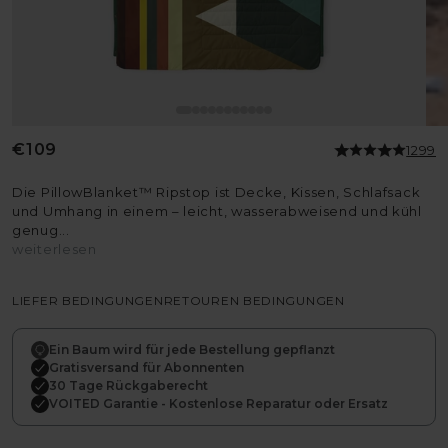
Normaler
€109
1299
Preis
Die PillowBlanket™ Ripstop ist Decke, Kissen, Schlafsack
und Umhang in einem – leicht, wasserabweisend und kühl
genug...
weiterlesen
LIEFER BEDINGUNGEN
RETOUREN BEDINGUNGEN
Ein Baum wird für jede Bestellung gepflanzt
Gratisversand für Abonnenten
30 Tage Rückgaberecht
VOITED Garantie - Kostenlose Reparatur oder Ersatz