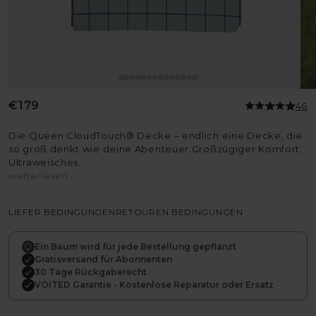
Normaler
€179
46
Preis
Die Queen CloudTouch® Decke – endlich eine Decke, die
so groß denkt wie deine Abenteuer.Großzügiger Komfort:
Ultraweisches...
weiterlesen
LIEFER BEDINGUNGEN
RETOUREN BEDINGUNGEN
Ein Baum wird für jede Bestellung gepflanzt
Gratisversand für Abonnenten
30 Tage Rückgaberecht
VOITED Garantie - Kostenlose Reparatur oder Ersatz