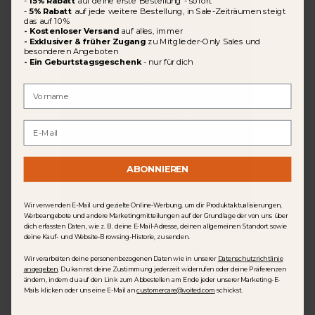
-
15% Rabatt
auf deine erste Bestellung - sofort
-
5% Rabatt
auf jede weitere Bestellung, in Sale-Zeiträumen steigt
das auf 10%
-
Kostenloser Versand
auf alles, immer
- Exklusiver & früher Zugang
zu Mitglieder-Only Sales und
besonderen Angeboten
- Ein Geburtstagsgeschenk
-
​
nur für dich
First Name
Email
ABONNIEREN
Wir verwenden E-Mail und gezielte Online-Werbung, um dir Produktaktualisierungen,
Werbeangebote und andere Marketingmitteilungen auf der Grundlage der von uns über
dich erfassten Daten, wie z. B. deine E-Mail-Adresse, deinen allgemeinen Standort sowie
deine Kauf- und Website-Browsing-Historie, zu senden.
Queen CloudTouch®
Wir verarbeiten deine personenbezogenen Daten wie in unserer
Datenschutzrichtlinie
Decken Vorteils-Set – 50 %
angegeben
. Du kannst deine Zustimmung jederzeit widerrufen oder deine Präferenzen
Rabatt auf die Zweite!
ändern, indem du auf den Link zum Abbestellen am Ende jeder unserer Marketing-E-
Mails klicken oder uns eine E-Mail an
customercare@voited.com
schickst.
268,50 €
358 €